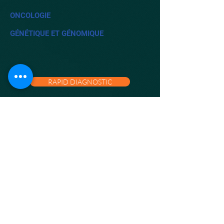
ONCOLOGIE
GÉNÉTIQUE ET GÉNOMIQUE
RAPID DIAGNOSTIC
ID NOW
AFINION 2 ANALYSER
HIV ANALYSER